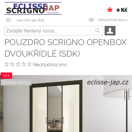
0 Kč
info@eclisse-jap.cz
+420 604 942 809
POUZDRO SCRIGNO OPENBOX
DVOUKŘÍDLÉ (SDK)
Neohodnoceno
SDK
Doprava zdarma