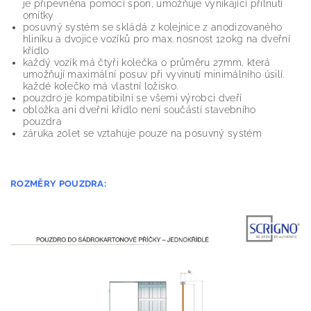
je připevněna pomocí spon, umožňuje vynikající přilnutí
omítky
posuvný systém se skládá z kolejnice z anodizovaného
hliníku a dvojice vozíků pro max. nosnost 120kg na dveřní
křídlo
každý vozík má čtyři kolečka o průměru 27mm, která
umožňují maximální posuv při vyvinutí minimálního úsilí.
každé kolečko má vlastní ložisko.
pouzdro je kompatibilní se všemi výrobci dveří
obložka ani dveřní křídlo není součástí stavebního
pouzdra
záruka 20let se vztahuje pouze na posuvný systém
ROZMĚRY POUZDRA: