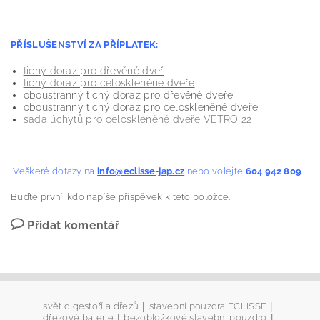
PŘÍSLUŠENSTVÍ ZA PŘÍPLATEK:
tichý doraz pro dřevěné dveř
tichý doraz pro celoskleněné dveře
oboustranný tichý doraz pro dřevěné dveře
oboustranný tichý doraz pro celoskleněné dveře
sada úchytů pro celoskleněné dveře VETRO 22
Veškeré dotazy na
info@eclisse-jap.cz
nebo volejte
604 942 809
Buďte první, kdo napíše příspěvek k této položce.
Přidat komentář
|
|
svět digestoří a dřezů
stavební pouzdra ECLISSE
|
|
dřezové baterie
bezobložkové stavební pouzdro