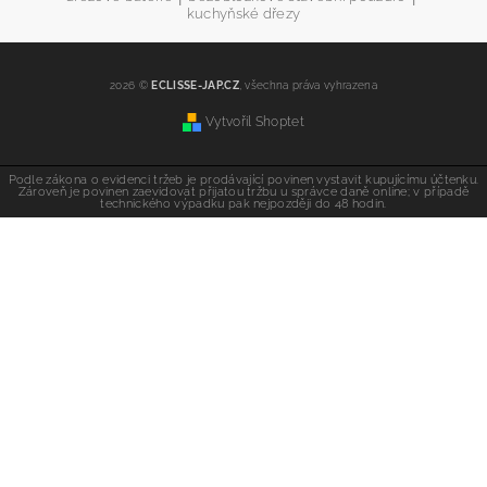
kuchyňské dřezy
2026 ©
ECLISSE-JAP.CZ
, všechna práva vyhrazena
Vytvořil Shoptet
Podle zákona o evidenci tržeb je prodávající povinen vystavit kupujícímu účtenku.
Zároveň je povinen zaevidovat přijatou tržbu u správce daně online; v případě
technického výpadku pak nejpozději do 48 hodin.