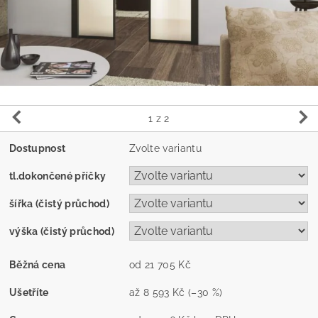
1
z 2
Dostupnost
Zvolte variantu
tl.dokončené příčky
šířka (čistý průchod)
výška (čistý průchod)
Běžná cena
od 21 705 Kč
Ušetříte
až
8 593 Kč
(–30 %)