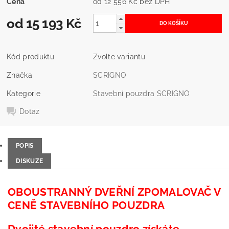
Cena
od 12 556 Kč
bez DPH
od 15 193 Kč
Kód produktu
Zvolte variantu
Značka
SCRIGNO
Kategorie
Stavební pouzdra SCRIGNO
Dotaz
POPIS
DISKUZE
OBOUSTRANNÝ DVEŘNÍ ZPOMALOVAČ V
CENĚ STAVEBNÍHO POUZDRA
Dvojité stavební pouzdro získáte