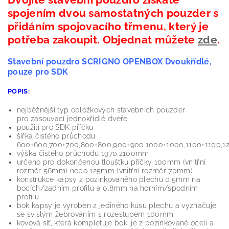
spojením dvou samostatných pouzder s
přidáním spojovacího třmenu, který je
potřeba zakoupit. Objednat můžete
zde
.
Stavební pouzdro SCRIGNO OPENBOX Dvoukřídlé,
pouze pro SDK
POPIS:
nejběžnější typ obložkových stavebních pouzder
pro zasouvací jednokřídlé dveře
použití pro SDK příčku
šířka čistého průchodu
600+600,700+700,800+800,900+900,1000+1000,1100+1100,
výška čistého průchodu 1970,2100mm
určeno pro dokončenou tloušťku příčky 100mm (vnitřní
rozměr 56mm) nebo 125mm (vnitřní rozměr 70mm)
konstrukce kapsy z pozinkovaného plechu 0,5mm na
bocích/zadním profilu a 0,8mm na horním/spodním
profilu
bok kapsy je vyroben z jediného kusu plechu a vyznačuje
se svislým žebrováním s rozestupem 100mm.
kovová síť, která kompletuje bok, je z pozinkované oceli a