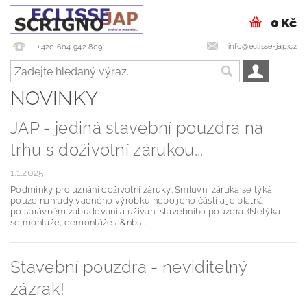
0 Kč
info@eclisse-jap.cz
+420 604 942 809
NOVINKY
JAP - jediná stavební pouzdra na
trhu s doživotní zárukou...
1.1.2025
Podmínky pro uznání doživotní záruky: Smluvní záruka se týká
pouze náhrady vadného výrobku nebo jeho částí a je platná
po správném zabudování a užívání stavebního pouzdra. (Netýká
se montáže, demontáže a&nbs...
Stavební pouzdra - neviditelný
zázrak!