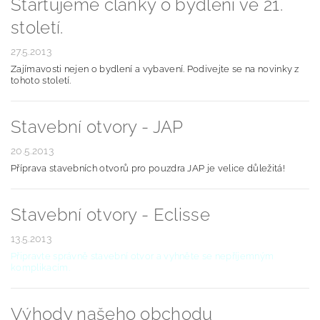
Startujeme články o bydlení ve 21.
století.
27.5.2013
Zajímavosti nejen o bydlení a vybavení. Podivejte se na novinky z
tohoto století.
Stavební otvory - JAP
20.5.2013
Příprava stavebních otvorů pro pouzdra JAP je velice důležitá!
Stavební otvory - Eclisse
13.5.2013
Připravte správně stavební otvor a vyhněte se nepříjemným
komplikacím.
Výhody našeho obchodu