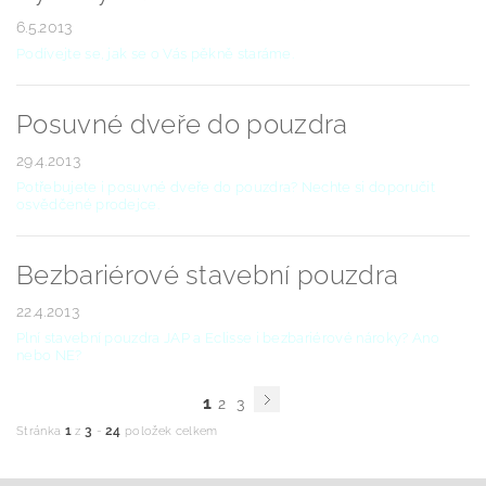
6.5.2013
Podívejte se, jak se o Vás pěkně staráme.
Posuvné dveře do pouzdra
29.4.2013
Potřebujete i posuvné dveře do pouzdra? Nechte si doporučit
osvědčené prodejce.
Bezbariérové stavební pouzdra
22.4.2013
Plní stavební pouzdra JAP a Eclisse i bezbariérové nároky? Ano
nebo NE?
1
2
3
1
3
24
Stránka
z
-
položek celkem