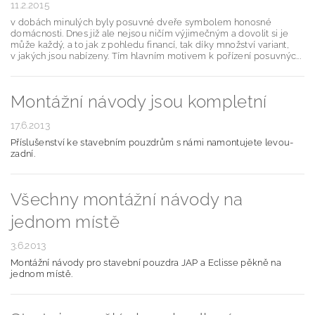
11.2.2015
v dobách minulých byly posuvné dveře symbolem honosné
domácnosti. Dnes již ale nejsou ničím výjimečným a dovolit si je
může každý, a to jak z pohledu financí, tak díky množství variant,
v jakých jsou nabízeny. Tím hlavním motivem k pořízení posuvnýc...
Montážní návody jsou kompletní
17.6.2013
Příslušenství ke stavebním pouzdrům s námi namontujete levou-
zadní.
Všechny montážní návody na
jednom místě
3.6.2013
Montážní návody pro stavební pouzdra JAP a Eclisse pěkně na
jednom místě.