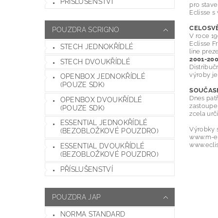
PŘÍSLUŠENSTVÍ
pro stav
Eclisse s
CELOSVĚ
POUZDRA SCRIGNO
V roce 1
Eclisse
F
STECH JEDNOKŘÍDLÉ
line
prez
2001-20
STECH DVOUKŘÍDLÉ
Distribuč
výroby
j
OPENBOX JEDNOKŘÍDLÉ
(POUZE SDK)
SOUČAS
Dnes pat
OPENBOX DVOUKŘÍDLÉ
zastoupen
(POUZE SDK)
zcela urč
ESSENTIAL JEDNOKŘÍDLÉ
Výrobky 
(BEZOBLOŽKOVÉ POUZDRO)
www.m-ec
www.eclis
ESSENTIAL DVOUKŘÍDLÉ
(BEZOBLOŽKOVÉ POUZDRO)
PŘÍSLUŠENSTVÍ
POUZDRA JAP
NORMA STANDARD