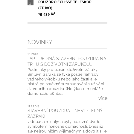
POUZDRO ECLISSE TELESKOP
(ZDIVO)
19 439 Kč
NOVINKY
1.1.2025
JAP - JEDINÁ STAVEBNÍ POUZDRA NA
TRHU S DOŽIVOTNÍ ZÁRUKOU...
Podmínky pro uznání doživotní záruky:
Smluvní záruka se týká pouze náhrady
vadného výrobku nebo jeho částí a je
platná po správném zabudování a užívání
stavebního pouzdra. (Netýká se montáže,
demontáže a&nbs...
více
11.2.2015
STAVEBNÍ POUZDRA - NEVIDITELNÝ
ZÁZRAK!
v dobách minulých byly posuvné dveře
symbolem honosné domácnosti. Dnes již
ale nejsou ničím výjimečným a dovolit si je