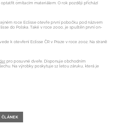
optatřit omítacím materiálem.
O rok později přichází
tejném
roce
Eclisse
otevře
první
pobočku
pod názvem
lisse
do Polska
.
Také v roce 2000
,
je spuštěn první
on-
vede k
otevření
Eclisse
ČR v Praze
v roce
2002
.
Na
straně
der
pro posuvné dveře. Disponuje obchodním
echu. Na výrobky poskytuje 12 letou záruku, která je
Í ČLÁNEK