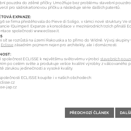
ební pouzdra do zděné příčky. Umožňuje bez problému stavební pouzdro 
 verzí pro sádrokartonovou příčku a následuje série dalších patentů.
TOVÁ EXPANZE:
996
se firma přestěhovala
do
Pieve
di
Soligo
,
v rámci
nové struktury.
Ve s
rancie
(
Quimper). Expanze
a konsolidace v
mezinárodních trzích
přináší
Ec
entace
společnosti
www.eclisse.it
.
05
ní
síť se rozrůstá
na
území Rakouska
a to přímo do Wídně. Vývoj
skupiny
e
Eclisse
zásadním
pojmem
nejen pro architekty, ale i domácnosti.
NOST:
ří společnost ECLISSE k největšímu světovému výrobci
stavebních pouz
ím po celém světe a produkuje velice kvalitní výrobky z válcovaného pl
itě zárukou jedinečnosti a vysoké kvality.
společnosti ECLISSE koupíte i v našich obchodech:
lisse.cz
se-jap.cz
PŘEDCHOZÍ ČLÁNEK
DALŠ