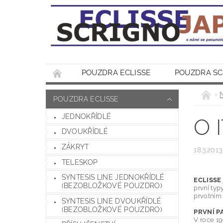
POUZDRA ECLISSE
POUZDRA S
KONTAKT
POUZDRA ECLISSE
JEDNOKŘÍDLÉ
O 
DVOUKŘÍDLÉ
ZÁKRYT
18.3.2013
TELESKOP
Vše o it
SYNTESIS LINE JEDNOKŘÍDLÉ
ECLISSE
(BEZOBLOŽKOVÉ POUZDRO)
první typ
prvotním 
SYNTESIS LINE DVOUKŘÍDLÉ
(BEZOBLOŽKOVÉ POUZDRO)
PRVNÍ P
V roce 19