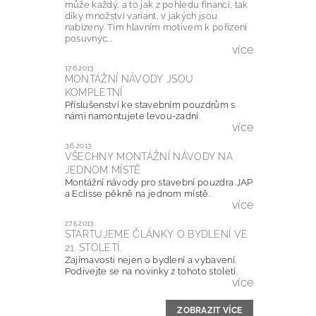
může každý, a to jak z pohledu financí, tak
díky množství variant, v jakých jsou
nabízeny. Tím hlavním motivem k pořízení
posuvnýc...
více
17.6.2013
MONTÁŽNÍ NÁVODY JSOU
KOMPLETNÍ
Příslušenství ke stavebním pouzdrům s
námi namontujete levou-zadní.
více
3.6.2013
VŠECHNY MONTÁŽNÍ NÁVODY NA
JEDNOM MÍSTĚ
Montážní návody pro stavební pouzdra JAP
a Eclisse pěkně na jednom místě.
více
27.5.2013
STARTUJEME ČLÁNKY O BYDLENÍ VE
21. STOLETÍ.
Zajímavosti nejen o bydlení a vybavení.
Podivejte se na novinky z tohoto století.
více
ZOBRAZIT VÍCE