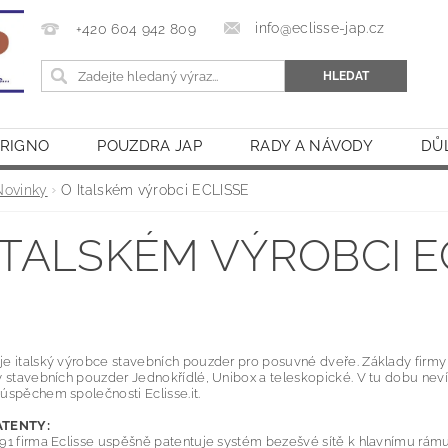
info@eclisse-jap.cz
+420 604 942 809
CRIGNO
POUZDRA JAP
RADY A NÁVODY
DŮ
Novinky
O Italském výrobci ECLISSE
ITALSKÉM VÝROBCI E
alském výrobci stavebních pouzder ECLISSE. Víte s kým posouváte?
je italský výrobce stavebních pouzder pro posuvné dveře. Základy firmy b
y stavebních pouzder Jednokřídlé, Unibox a teleskopické. V tu dobu nevída
úspěchem společnosti Eclisse.it.
ATENTY:
91 firma Eclisse uspěšně patentuje systém bezešvé sítě k hlavnímu rám