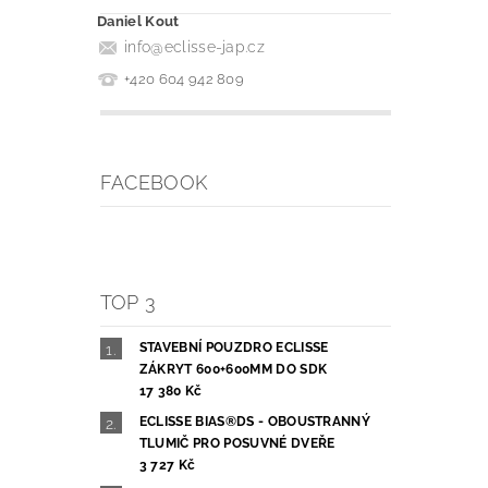
Daniel Kout
info
@
eclisse-jap.cz
+420 604 942 809
FACEBOOK
TOP 3
STAVEBNÍ POUZDRO ECLISSE
ZÁKRYT 600+600MM DO SDK
17 380 Kč
ECLISSE BIAS®DS - OBOUSTRANNÝ
TLUMIČ PRO POSUVNÉ DVEŘE
3 727 Kč