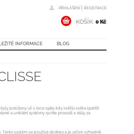
|
PŘIHLÁŠENÍ
REGISTRACE
KOŠÍK:
0 Kč
LEŽITÉ INFORMACE
BLOG
CLISSE
yly položeny už v roce 1989 kdy světlo světa spatřili
né a unikátní systémy rychle prorazili a stály za
u. Tento systém se používá dodnes a je určen výhradně