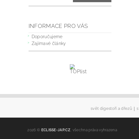
INFORMACE PRO VÁS
Doporučujeme
Zajímavé články
|
svět digestoří a dřezů
s
2026 ©
ECLISSE-JAP.CZ
, všechna práva vyhrazena