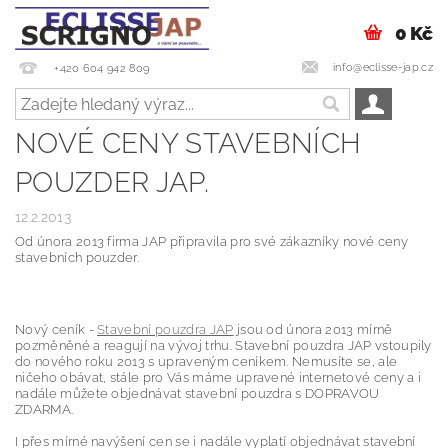
0 Kč
info@eclisse-jap.cz
+420 604 942 809
NOVÉ CENY STAVEBNÍCH
POUZDER JAP.
12.2.2013
Od února 2013 firma JAP připravila pro své zákazníky nové ceny
stavebních pouzder.
Nový ceník -
Stavební pouzdra JAP
jsou od února 2013 mírně
pozměněné a reagují na vývoj trhu. Stavební pouzdra JAP vstoupily
do nového roku 2013 s upraveným ceníkem. Nemusíte se, ale
ničeho obávat, stále pro Vás máme upravené internetové ceny a i
nadále můžete objednávat stavební pouzdra s DOPRAVOU
ZDARMA.
I přes mírné navýšení cen se i nadále vyplatí objednávat stavební