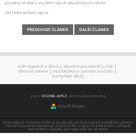
pouzdra on-line s využitím všech zákaznických výhod.
Váš team eclisse-jap.cz
PŘEDCHOZÍ ČLÁNEK
DALŠÍ ČLÁNEK
|
|
svět digestoří a dřezů
stavební pouzdra ECLISSE
|
|
dřezové baterie
bezobložkové stavební pouzdro
kuchyňské dřezy
2026 ©
ECLISSE-JAP.CZ
, všechna práva vyhrazena
Vytvořil Shoptet
Podle zákona o evidenci tržeb je prodávající povinen vystavit kupujícímu účtenku.
Zároveň je povinen zaevidovat přijatou tržbu u správce daně online; v případě
technického výpadku pak nejpozději do 48 hodin.