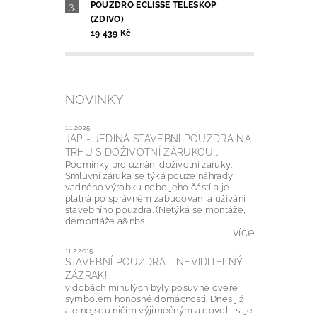
POUZDRO ECLISSE TELESKOP
(ZDIVO)
19 439 Kč
NOVINKY
1.1.2025
JAP - JEDINÁ STAVEBNÍ POUZDRA NA
TRHU S DOŽIVOTNÍ ZÁRUKOU...
Podmínky pro uznání doživotní záruky:
Smluvní záruka se týká pouze náhrady
vadného výrobku nebo jeho částí a je
platná po správném zabudování a užívání
stavebního pouzdra. (Netýká se montáže,
demontáže a&nbs...
více
11.2.2015
STAVEBNÍ POUZDRA - NEVIDITELNÝ
ZÁZRAK!
v dobách minulých byly posuvné dveře
symbolem honosné domácnosti. Dnes již
ale nejsou ničím výjimečným a dovolit si je