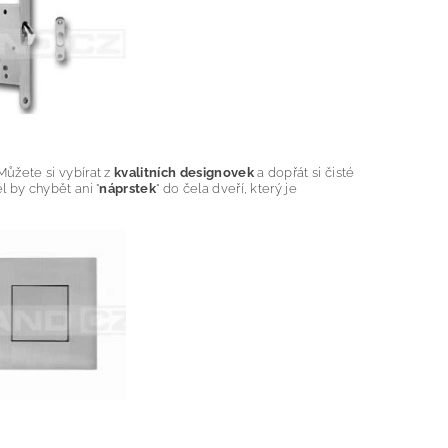
Můžete si vybírat z
kvalitních designovek
a dopřát si čisté
 by chybět ani "
náprstek
" do čela dveří, který je