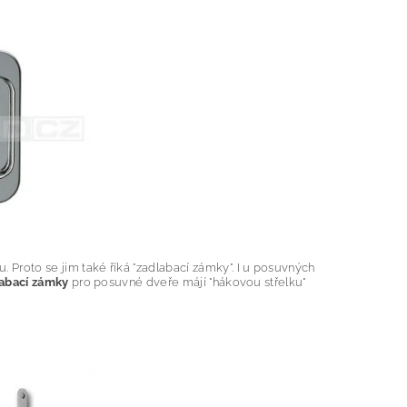
Proto se jim také říká "zadlabací zámky". I u posuvných
abací zámky
pro posuvné dveře májí "hákovou střelku"