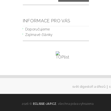
INFORMACE PRO VÁS
Doporučujeme
Zajímavé články
|
svět digestoří a dřezů
s
2026 ©
ECLISSE-JAP.CZ
, všechna práva vyhrazena