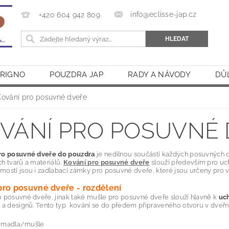
info@eclisse-jap.cz
+420 604 942 809
CRIGNO
POUZDRA JAP
RADY A NÁVODY
DŮ
Kování pro posuvné dveře
VÁNÍ PRO POSUVNÉ
ro posuvné dveře do pouzdra
je nedílnou součástí každých posuvných d
h tvarů a materiálů.
Kování pro posuvné dveře
slouží především pro uch
ostí jsou i zadlabací zámky pro posuvné dveře, které jsou určeny pro v
pro posuvné dveře - rozdělení
 posuvné dveře, jinak také mušle pro posuvné dveře slouží hlavně k
uch
 a designů. Tento typ kování se do předem připraveného otvoru v dveřn
á madla/mušle