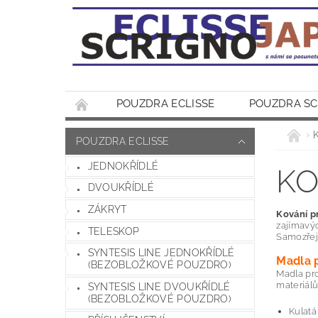
POUZDRA ECLISSE
POUZDRA S
KONTAKT
POUZDRA ECLISSE
JEDNOKŘÍDLÉ
KO
DVOUKŘÍDLÉ
ZÁKRYT
Kování p
zajímavýc
TELESKOP
Samozřejm
SYNTESIS LINE JEDNOKŘÍDLÉ
Madla 
(BEZOBLOŽKOVÉ POUZDRO)
Madla pro
materiálů
SYNTESIS LINE DVOUKŘÍDLÉ
(BEZOBLOŽKOVÉ POUZDRO)
Kulat