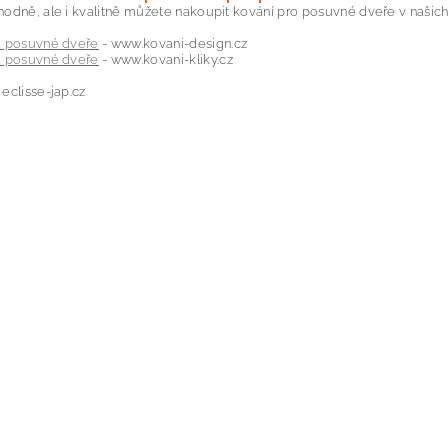
odně, ale i kvalitně můžete nakoupit kování pro posuvné dveře v našich
a posuvné dveře
- www.kovani-design.cz
a posuvné dveře
- www.kovani-kliky.cz
eclisse-jap.cz