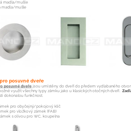
tá madla/mušle
á madla/mušle
pro posuvné dveře
o posuvné dveře
jsou umístěny do dveří do předem vydlabaného otvoru. 
možné využít všechny typy zámku jako u klasických otočných dveří.
Zadl
istí dokonalou funkčnost.
ámek pro obyčejný/pokojový klíč
ámek pro vložkový zámek (FAB)
ámek s olivou pro WC, koupelna