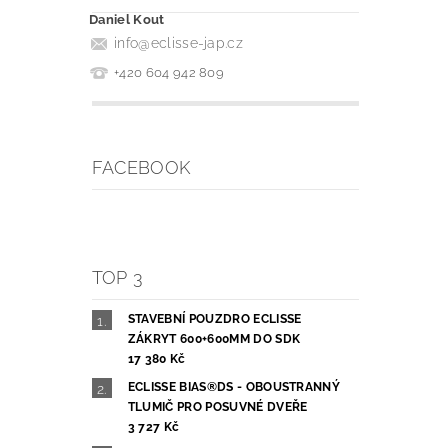
Daniel Kout
info
@
eclisse-jap.cz
+420 604 942 809
FACEBOOK
TOP 3
STAVEBNÍ POUZDRO ECLISSE
ZÁKRYT 600+600MM DO SDK
17 380 Kč
ECLISSE BIAS®DS - OBOUSTRANNÝ
TLUMIČ PRO POSUVNÉ DVEŘE
3 727 Kč