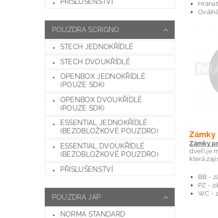
PŘÍSLUŠENSTVÍ
Hrana
Ováln
POUZDRA SCRIGNO
STECH JEDNOKŘÍDLÉ
STECH DVOUKŘÍDLÉ
OPENBOX JEDNOKŘÍDLÉ
(POUZE SDK)
OPENBOX DVOUKŘÍDLÉ
(POUZE SDK)
ESSENTIAL JEDNOKŘÍDLÉ
(BEZOBLOŽKOVÉ POUZDRO)
Zámky 
Zámky pr
ESSENTIAL DVOUKŘÍDLÉ
dveří je 
(BEZOBLOŽKOVÉ POUZDRO)
která zaj
PŘÍSLUŠENSTVÍ
BB - z
PZ - z
WC - z
POUZDRA JAP
NORMA STANDARD