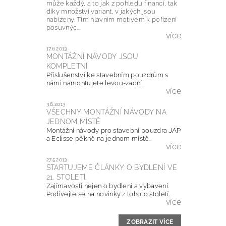
může každý, a to jak z pohledu financí, tak
díky množství variant, v jakých jsou
nabízeny. Tím hlavním motivem k pořízení
posuvnýc...
více
17.6.2013
MONTÁŽNÍ NÁVODY JSOU
KOMPLETNÍ
Příslušenství ke stavebním pouzdrům s
námi namontujete levou-zadní.
více
3.6.2013
VŠECHNY MONTÁŽNÍ NÁVODY NA
JEDNOM MÍSTĚ
Montážní návody pro stavební pouzdra JAP
a Eclisse pěkně na jednom místě.
více
27.5.2013
STARTUJEME ČLÁNKY O BYDLENÍ VE
21. STOLETÍ.
Zajímavosti nejen o bydlení a vybavení.
Podivejte se na novinky z tohoto století.
více
ZOBRAZIT VÍCE