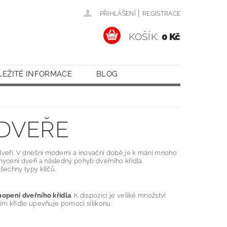
|
PŘIHLÁŠENÍ
REGISTRACE
KOŠÍK:
0 Kč
LEŽITÉ INFORMACE
BLOG
 DVEŘE
veří. V dnešní moderní a inovační době je k mání mnoho
ycení dveří a následný pohyb dveřního křídla.
šechny typy klíčů.
opení dveřního křídla
. K dispozici je veliké množství
ím křídle upevňuje pomocí silikonu.