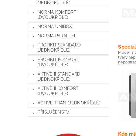
(JEDNOKŘÍDLÉ)
NORMA KOMFORT
(DVOUKŘÍDLÉ)
NORMA UNIBOX
NORMA PARALLEL
PROFIKIT STANDARD
Speciá
(JEDNOKŘÍDLÉ)
Moderní 
tvary nap
PROFIKIT KOMFORT
nepostrad
(DVOUKŘÍDLÉ)
AKTIVE II STANDARD
(JEDNOKŘÍDLÉ)
AKTIVE II KOMFORT
(DVOUKŘÍDLÉ)
ACTIVE TITAN (JEDNOKŘÍDLÉ)
PŘÍSLUŠENSTVÍ
Kde mů