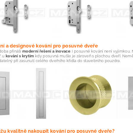
lní a designové kování pro posuvné dveře
doba přináší
moderní řešení a inovace
. I posuvné kování není vyjímkou. 
ř. u
kování s krytím
kdy posuvná mušle je zároveň s plochou dveří. Neměl
atelný při zasunutí celého dveřního křídla do stavebního pouzdra.
žu kvalitně nakoupit kování pro posuvné dveře?